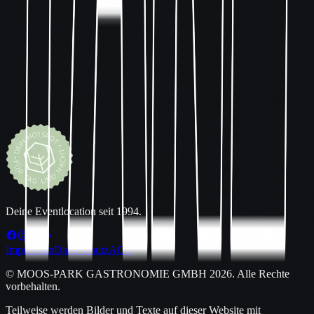
einzeln oder in Kombination für dein Event nutzen.
Bis zu 750 Personen
475m² Eventfläche
Main-Halle mit Galerie und Bar
Terrasse
Lounge
Chillout
Foyer
Pizzeria
Mehr erfahren
Deine Eventlocation seit 1994.
Impressum
Datenschutz
AGB
© MOOS-PARK GASTRONOMIE GMBH
2026
. Alle Rechte
vorbehalten.
Teilweise werden Bilder und Texte auf dieser Website mit