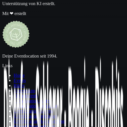
Unterstützung von KI erstellt.
Mit ❤ erstellt
Deine Eventlocation seit 1994.
Links
Home
Events
Bilder
Unsere App
Firmenevents
Eventlocation mieten
Eventlocation Augsburg
Eventlocation Bayern
Eventlocation Ingolstadt
Eventlocation Region mieten
Veranstaltungsanfragen