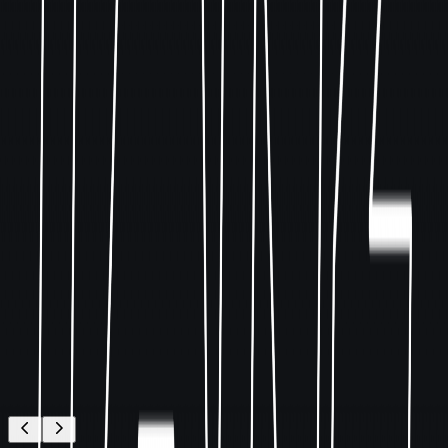
Tickets
Coupons
Reservierung
App laden
Eventlocation mieten
Sechs Räume. Ein Gefühl.
Ob Main-Halle, Terrasse oder Lounge – jeder Bereich lässt sich