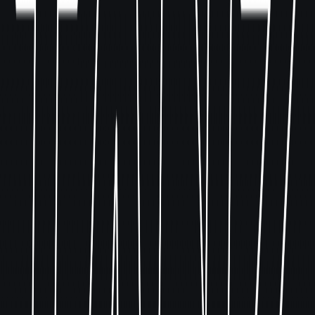
Main Floor
terrasse
Party
BLACK MUSIC OPEN AIR + Aftershowparty ☀️
Sa., 22. August
·
18:30
Uhr
Tickets kaufen
Jetzt reservieren
Alle Events ansehen
Alle Tanztermine ansehen
80er | 90er OPEN AIR SUMMER EDITION +