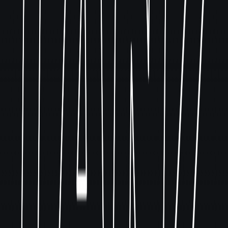
Aftershowparty ☀️
Ü30 Party Open Air SUMMER EDITION +
Aftershowparty ☀️
Summer Break Party 2026 - Next Date: Summer
Open Juli 2026
2016ER Party | April 2026
Alle Galerien ansehen