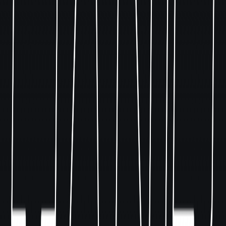
Alle
Main Floor
terrasse
Party
Konzerte
17
+
Main Floor
terrasse
Party
SUNDOWN & SPRITZ OPEN AIR +
AFTERSHOWPARTY ☀️
Sa., 08. August
·
18:30
Uhr
Tickets kaufen
Jetzt reservieren
17
+
Main Floor
terrasse
Party
2000er vs 2010er OPEN AIR SUMMER EDITION
+ Aftershowparty ☀️
Sa., 15. August
·
18:30
Uhr
Tickets kaufen
Jetzt reservieren
17
+