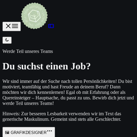
H
o
m
e
H
o
m
e
E
v
e
n
t
s
E
v
e
n
t
s
B
i
l
d
e
r
B
i
l
d
e
r
T
a
n
z
a
b
e
n
d
T
a
n
z
a
b
e
n
d
E
v
e
n
t
l
o
c
Werde Teil unseres Teams
Du suchst einen Job?
Wir sind immer auf der Suche nach tollen Persönlichkeiten! Du bist
motiviert, teamfähig und hast Freude an deinem Beruf? Dann
möchten wir dich kennenlernen! Egal ob mit Erfahrung oder als
Quereinsteiger – Hauptsache, du passt zu uns. Bewirb dich jetzt und
werde Teil unseres Teams!
Hinweis: Zur besseren Lesbarkeit verwenden wir im Text das
generische Maskulinum. Gemeint sind stets alle Geschlechter.
🖼️ GRAFIKDESIGNER