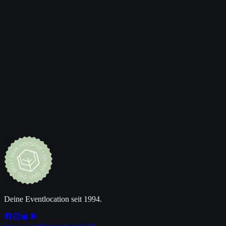
Wie weit ist moos.park von Ingolstadt?
+
Wie viele Personen passen in die Location?
+
Für welche Anlässe eignet sich die Location?
+
Was ist beim Mieten inklusive?
+
Kann ich die Location exklusiv buchen?
+
Wie frühzeitig sollte ich buchen?
+
Jetzt anfragen
Deine Eventlocation seit 1994.