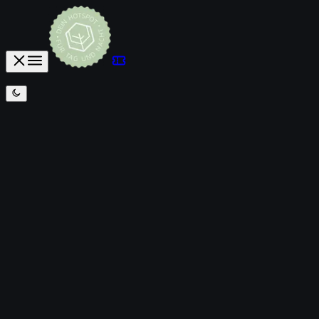
H
o
m
e
H
o
m
e
E
v
e
n
t
s
E
v
e
n
t
s
B
i
l
d
e
r
B
i
l
d
e
r
T
a
n
z
a
b
e
n
d
T
a
n
z
a
b
e
n
d
E
v
e
n
t
l
o
c
Jetzt anfragen